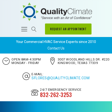
REQUEST AN APPOINTMENT
Your Commercial HVAC Service Experts since 2010
Contact Us
OPEN 8AM-4:30PM
3007 WOODLAND HILLS DR. #220
MONDAY - FRIDAY
KINGWOOD, TEXAS 77339
E-MAIL:
SFLORES@QUALITYCLIMATE.COM
24/7 EMERGENCY SERVICE
832-262-3253