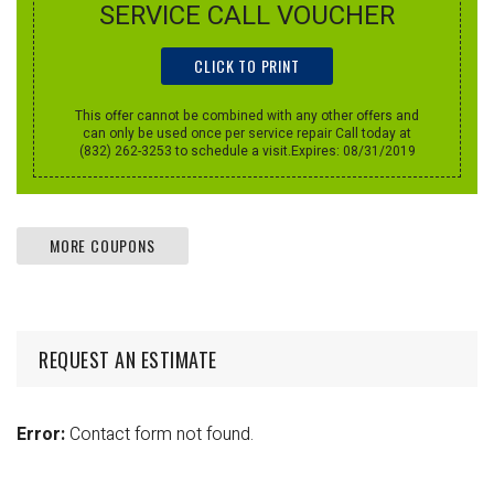
SERVICE CALL VOUCHER
CLICK TO PRINT
This offer cannot be combined with any other offers and
can only be used once per service repair Call today at
(832) 262-3253 to schedule a visit.Expires: 08/31/2019
MORE COUPONS
REQUEST AN ESTIMATE
Error:
Contact form not found.