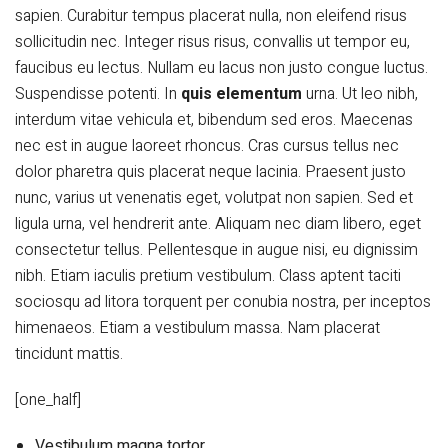
sapien. Curabitur tempus placerat nulla, non eleifend risus
sollicitudin nec. Integer risus risus, convallis ut tempor eu,
faucibus eu lectus. Nullam eu lacus non justo congue luctus.
Suspendisse potenti. In
quis elementum
urna. Ut leo nibh,
interdum vitae vehicula et, bibendum sed eros. Maecenas
nec est in augue laoreet rhoncus. Cras cursus tellus nec
dolor pharetra quis placerat neque lacinia. Praesent justo
nunc, varius ut venenatis eget, volutpat non sapien. Sed et
ligula urna, vel hendrerit ante. Aliquam nec diam libero, eget
consectetur tellus. Pellentesque in augue nisi, eu dignissim
nibh. Etiam iaculis pretium vestibulum. Class aptent taciti
sociosqu ad litora torquent per conubia nostra, per inceptos
himenaeos. Etiam a vestibulum massa. Nam placerat
tincidunt mattis.
[one_half]
Vestibulum magna tortor,