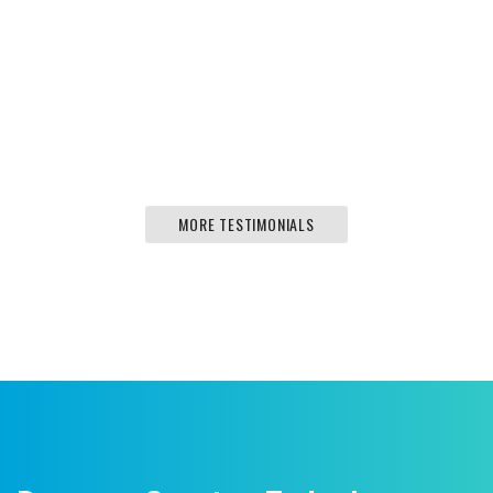
amet.
ADAM POOL, NEW YORK
MORE TESTIMONIALS