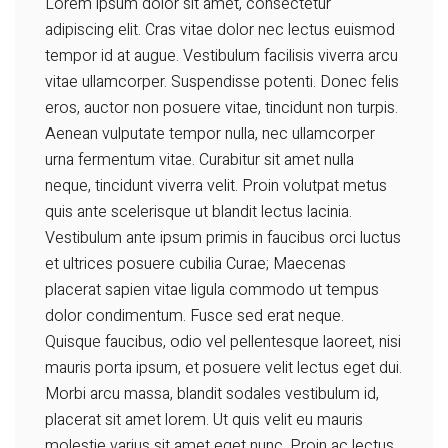
Lorem ipsum dolor sit amet, consectetur
adipiscing elit. Cras vitae dolor nec lectus euismod
tempor id at augue. Vestibulum facilisis viverra arcu
vitae ullamcorper. Suspendisse potenti. Donec felis
eros, auctor non posuere vitae, tincidunt non turpis.
Aenean vulputate tempor nulla, nec ullamcorper
urna fermentum vitae. Curabitur sit amet nulla
neque, tincidunt viverra velit. Proin volutpat metus
quis ante scelerisque ut blandit lectus lacinia.
Vestibulum ante ipsum primis in faucibus orci luctus
et ultrices posuere cubilia Curae; Maecenas
placerat sapien vitae ligula commodo ut tempus
dolor condimentum. Fusce sed erat neque.
Quisque faucibus, odio vel pellentesque laoreet, nisi
mauris porta ipsum, et posuere velit lectus eget dui.
Morbi arcu massa, blandit sodales vestibulum id,
placerat sit amet lorem. Ut quis velit eu mauris
molestie varius sit amet eget nunc. Proin ac lectus