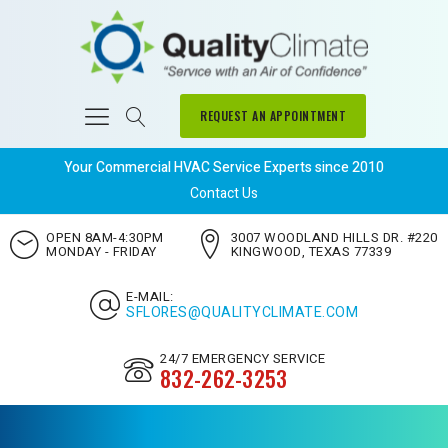
REQUEST AN APPOINTMENT
Your Commercial HVAC Service Experts since 2010
Contact Us
OPEN 8AM-4:30PM
3007 WOODLAND HILLS DR. #220
MONDAY - FRIDAY
KINGWOOD, TEXAS 77339
E-MAIL:
SFLORES@QUALITYCLIMATE.COM
24/7 EMERGENCY SERVICE
832-262-3253