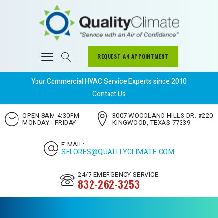
REQUEST AN APPOINTMENT
Your Commercial HVAC Service Experts since 2010
Contact Us
OPEN 8AM-4:30PM
3007 WOODLAND HILLS DR. #220
MONDAY - FRIDAY
KINGWOOD, TEXAS 77339
E-MAIL:
SFLORES@QUALITYCLIMATE.COM
24/7 EMERGENCY SERVICE
832-262-3253