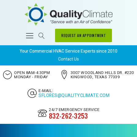
REQUEST AN APPOINTMENT
Your Commercial HVAC Service Experts since 2010
Contact Us
OPEN 8AM-4:30PM
3007 WOODLAND HILLS DR. #220
MONDAY - FRIDAY
KINGWOOD, TEXAS 77339
E-MAIL:
SFLORES@QUALITYCLIMATE.COM
24/7 EMERGENCY SERVICE
832-262-3253