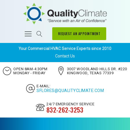
REQUEST AN APPOINTMENT
Your Commercial HVAC Service Experts since 2010
Contact Us
OPEN 8AM-4:30PM
3007 WOODLAND HILLS DR. #220
MONDAY - FRIDAY
KINGWOOD, TEXAS 77339
E-MAIL:
SFLORES@QUALITYCLIMATE.COM
24/7 EMERGENCY SERVICE
832-262-3253